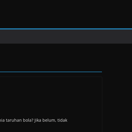
 taruhan bola? Jika belum, tidak