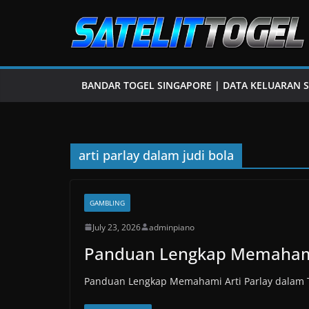
Skip
to
content
BANDAR TOGEL SINGAPORE | DATA KELUARAN SG
arti parlay dalam judi bola
GAMBLING
July 23, 2026
adminpiano
Panduan Lengkap Memahami 
Panduan Lengkap Memahami Arti Parlay dalam Ta