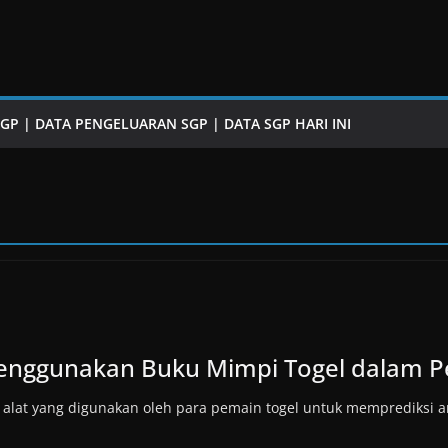
P | DATA PENGELUARAN SGP | DATA SGP HARI INI
nggunakan Buku Mimpi Togel dalam P
u alat yang digunakan oleh para pemain togel untuk memprediksi 