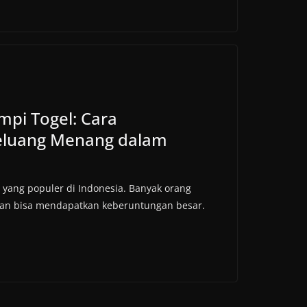
mpi Togel: Cara
eluang Menang dalam
 yang populer di Indonesia. Banyak orang
pan bisa mendapatkan keberuntungan besar.