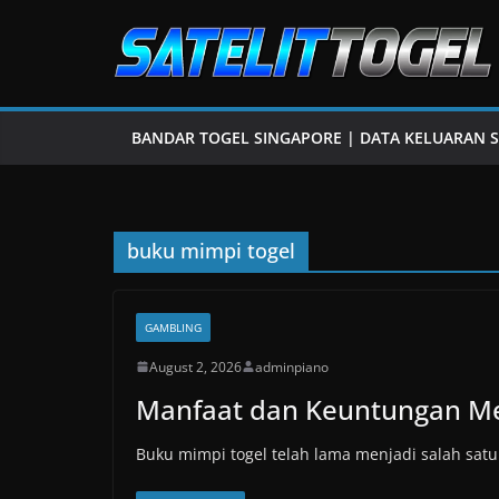
Skip
to
content
BANDAR TOGEL SINGAPORE | DATA KELUARAN SG
buku mimpi togel
GAMBLING
August 2, 2026
adminpiano
Manfaat dan Keuntungan Me
Buku mimpi togel telah lama menjadi salah sat