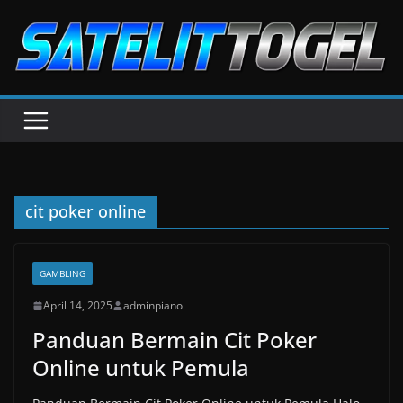
Skip
to
content
cit poker online
GAMBLING
April 14, 2025
adminpiano
Panduan Bermain Cit Poker
Online untuk Pemula