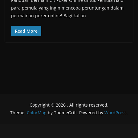
Panduan Bermain Cit Poker Online untuk Pemula Halo
para pemula yang ingin mencoba peruntungan dalam
permainan poker online! Bagi kalian
Read More
Copyright © 2026
. All rights reserved.
Theme:
ColorMag
by ThemeGrill. Powered by
WordPress
.