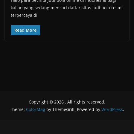
Halo para pecinta judi bola online di Indonesia! Bagi
kalian yang sedang mencari daftar situs judi bola resmi
terpercaya di
Read More
Copyright © 2026
. All rights reserved.
Theme:
ColorMag
by ThemeGrill. Powered by
WordPress
.