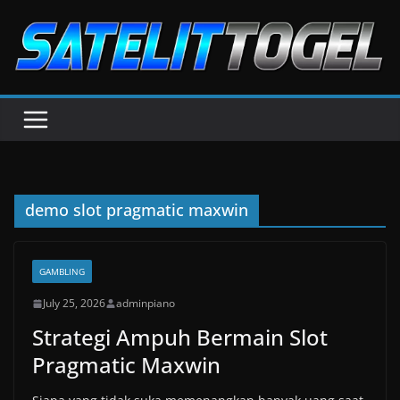
Skip
to
content
demo slot pragmatic maxwin
GAMBLING
July 25, 2026
adminpiano
Strategi Ampuh Bermain Slot
Pragmatic Maxwin