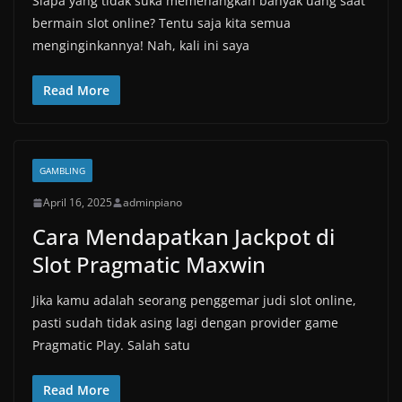
Siapa yang tidak suka memenangkan banyak uang saat
bermain slot online? Tentu saja kita semua
menginginkannya! Nah, kali ini saya
Read More
GAMBLING
April 16, 2025
adminpiano
Cara Mendapatkan Jackpot di
Slot Pragmatic Maxwin
Jika kamu adalah seorang penggemar judi slot online,
pasti sudah tidak asing lagi dengan provider game
Pragmatic Play. Salah satu
Read More