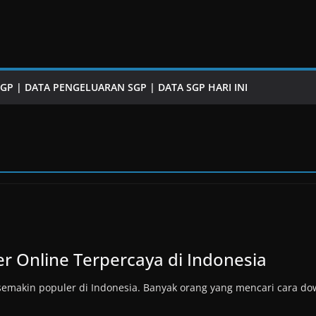
P | DATA PENGELUARAN SGP | DATA SGP HARI INI
r Online Terpercaya di Indonesia
emakin populer di Indonesia. Banyak orang yang mencari cara dow