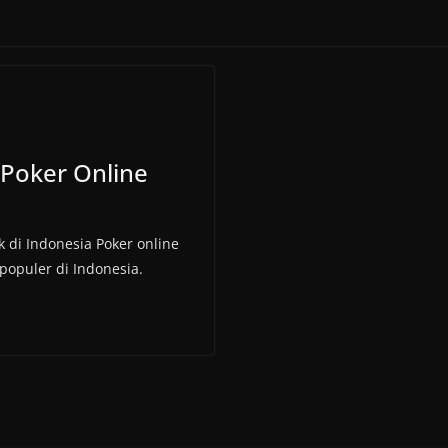
Poker Online
 di Indonesia Poker online
populer di Indonesia.