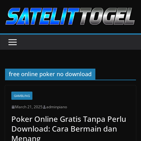
Skip
to
content
free online poker no download
GAMBLING
March 21, 2025
adminpiano
Poker Online Gratis Tanpa Perlu
Download: Cara Bermain dan
Menang