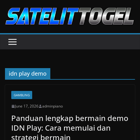
Skip
to
content
idn play demo
GAMBLING
June 17, 2026
adminpiano
Panduan lengkap bermain demo
IDN Play: Cara memulai dan
strategi bermain