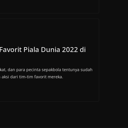
Favorit Piala Dunia 2022 di
kat, dan para pecinta sepakbola tentunya sudah
aksi dari tim-tim favorit mereka.