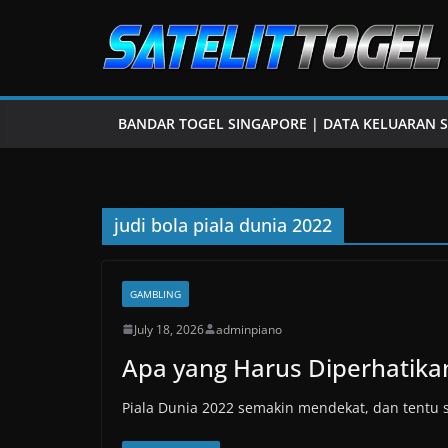
Skip
to
content
BANDAR TOGEL SINGAPORE | DATA KELUARAN SG
judi bola piala dunia 2022
GAMBLING
July 18, 2026
adminpiano
Apa yang Harus Diperhatikan
Piala Dunia 2022 semakin mendekat, dan tentu