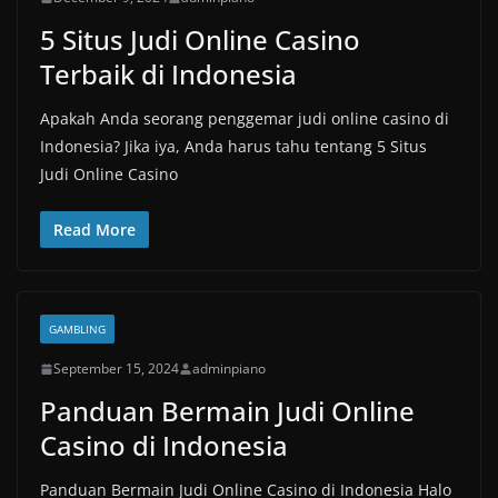
5 Situs Judi Online Casino
Terbaik di Indonesia
Apakah Anda seorang penggemar judi online casino di
Indonesia? Jika iya, Anda harus tahu tentang 5 Situs
Judi Online Casino
Read More
GAMBLING
September 15, 2024
adminpiano
Panduan Bermain Judi Online
Casino di Indonesia
Panduan Bermain Judi Online Casino di Indonesia Halo