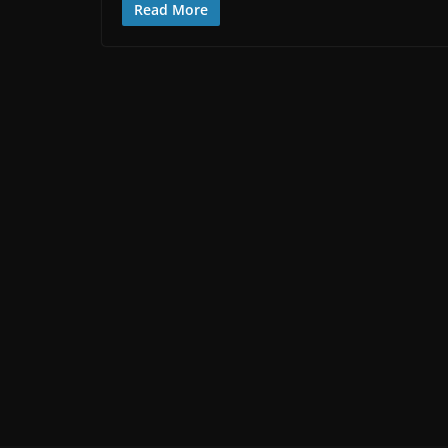
Read More