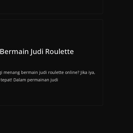
Bermain Judi Roulette
 menang bermain judi roulette online? Jika iya,
 tepat! Dalam permainan judi