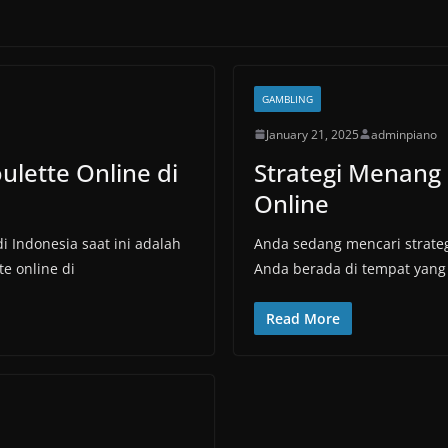
GAMBLING
January 21, 2025
adminpiano
lette Online di
Strategi Menang 
Online
i Indonesia saat ini adalah
Anda sedang mencari strategi
te online di
Anda berada di tempat yang
Read More