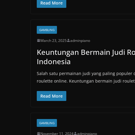
Read More
GAMBLING
March 23, 2025
adminpiano
Keuntungan Bermain Judi Rou
Indonesia
Salah satu permainan judi yang paling populer d
roulette online. Keuntungan bermain judi roulet
Read More
GAMBLING
November 11, 2024
adminpiano