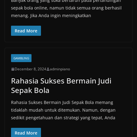
Banyak orang yang suka bertaruh pada pertandingan
sepak bola online, namun tidak semua orang berhasil
menang. Jika Anda ingin meningkatkan
Read More
GAMBLING
December 8, 2024
adminpiano
Rahasia Sukses Bermain Judi
Sepak Bola
Rahasia Sukses Bermain Judi Sepak Bola memang
tidaklah mudah untuk ditemukan. Namun, dengan
sedikit pengetahuan dan strategi yang tepat, Anda
Read More