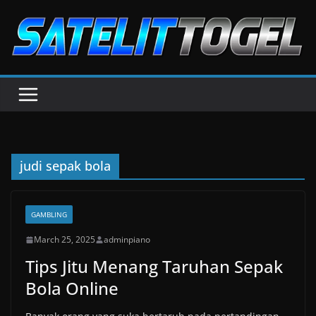
Skip
to
content
judi sepak bola
GAMBLING
March 25, 2025
adminpiano
Tips Jitu Menang Taruhan Sepak
Bola Online