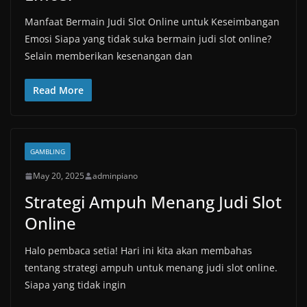
Manfaat Bermain Judi Slot Online untuk Keseimbangan
Emosi Siapa yang tidak suka bermain judi slot online?
Selain memberikan kesenangan dan
Read More
GAMBLING
May 20, 2025
adminpiano
Strategi Ampuh Menang Judi Slot
Online
Halo pembaca setia! Hari ini kita akan membahas
tentang strategi ampuh untuk menang judi slot online.
Siapa yang tidak ingin