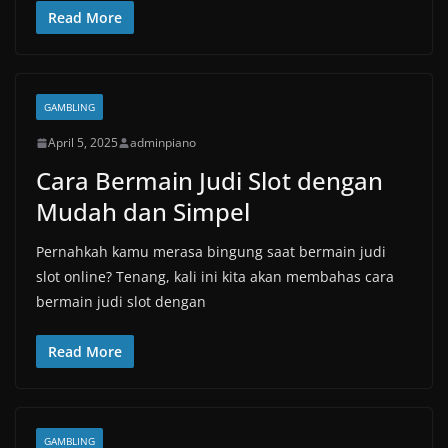
Read More
GAMBLING
April 5, 2025
adminpiano
Cara Bermain Judi Slot dengan
Mudah dan Simpel
Pernahkah kamu merasa bingung saat bermain judi
slot online? Tenang, kali ini kita akan membahas cara
bermain judi slot dengan
Read More
GAMBLING