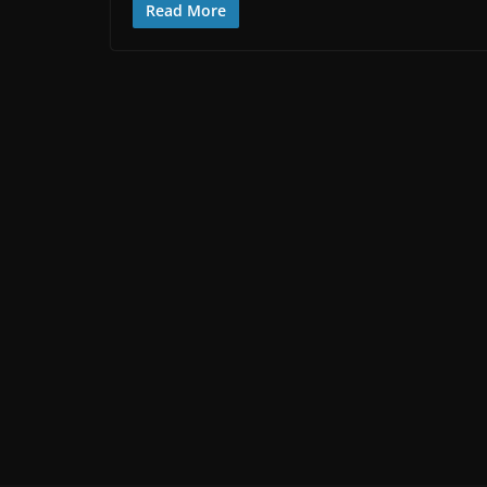
Read More