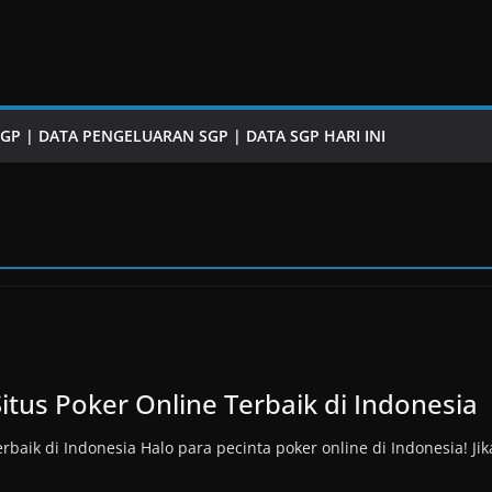
P | DATA PENGELUARAN SGP | DATA SGP HARI INI
tus Poker Online Terbaik di Indonesia
baik di Indonesia Halo para pecinta poker online di Indonesia! Ji