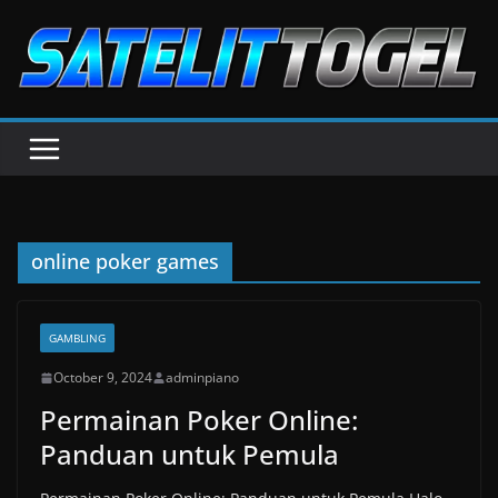
Skip
to
content
online poker games
GAMBLING
October 9, 2024
adminpiano
Permainan Poker Online:
Panduan untuk Pemula