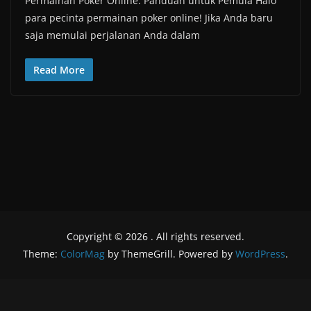
Permainan Poker Online: Panduan untuk Pemula Halo
para pecinta permainan poker online! Jika Anda baru
saja memulai perjalanan Anda dalam
Read More
Copyright © 2026
. All rights reserved.
Theme:
ColorMag
by ThemeGrill. Powered by
WordPress
.