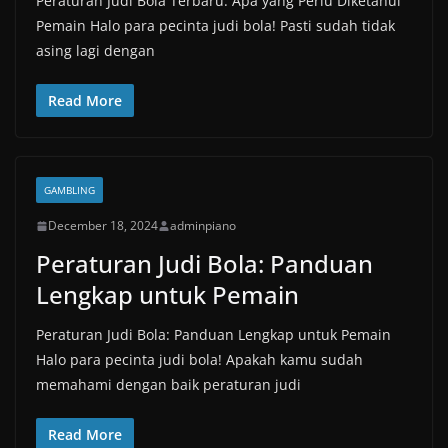
Peraturan Judi Bola Terbaru: Apa yang Perlu Diketahui
Pemain Halo para pecinta judi bola! Pasti sudah tidak
asing lagi dengan
Read More
GAMBLING
December 18, 2024
adminpiano
Peraturan Judi Bola: Panduan
Lengkap untuk Pemain
Peraturan Judi Bola: Panduan Lengkap untuk Pemain
Halo para pecinta judi bola! Apakah kamu sudah
memahami dengan baik peraturan judi
Read More