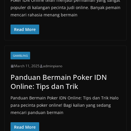
Poker IDN Online telah menjadi permainan yang sangat
populer di kalangan pecinta judi online. Banyak pemain
mencari rahasia menang bermain
Read More
GAMBLING
March 11, 2025
adminpiano
Panduan Bermain Poker IDN
Online: Tips dan Trik
Panduan Bermain Poker IDN Online: Tips dan Trik Halo
para pecinta poker online! Bagi kalian yang sedang
mencari panduan bermain
Read More