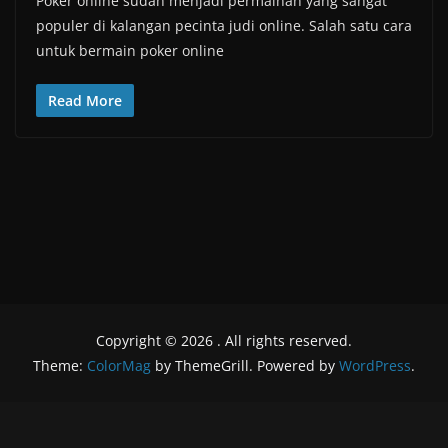
Poker online sudah menjadi permainan yang sangat
populer di kalangan pecinta judi online. Salah satu cara
untuk bermain poker online
Read More
Copyright © 2026
. All rights reserved.
Theme:
ColorMag
by ThemeGrill. Powered by
WordPress
.