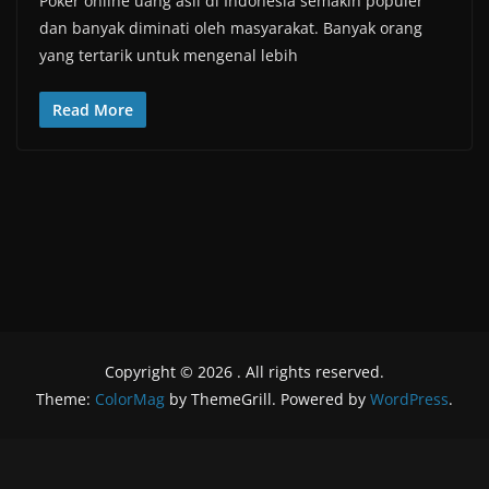
Poker online uang asli di Indonesia semakin populer
dan banyak diminati oleh masyarakat. Banyak orang
yang tertarik untuk mengenal lebih
Read More
Copyright © 2026
. All rights reserved.
Theme:
ColorMag
by ThemeGrill. Powered by
WordPress
.