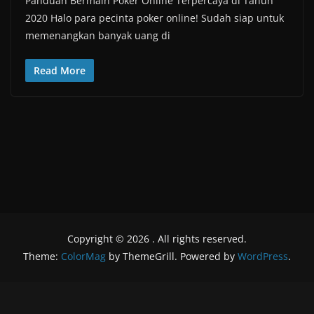
Panduan Bermain Poker Online Terpercaya di Tahun
2020 Halo para pecinta poker online! Sudah siap untuk
memenangkan banyak uang di
Read More
Copyright © 2026
. All rights reserved.
Theme:
ColorMag
by ThemeGrill. Powered by
WordPress
.