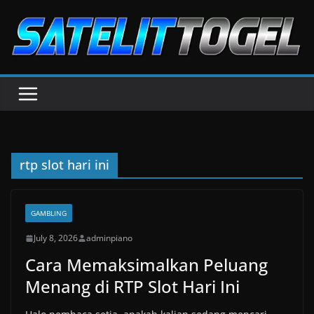
Skip
to
content
rtp slot hari ini
GAMBLING
July 8, 2026
adminpiano
Cara Memaksimalkan Peluang
Menang di RTP Slot Hari Ini