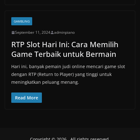
GAMBLING
September 11, 2024
adminpiano
RTP Slot Hari Ini: Cara Memilih
Game Terbaik untuk Bermain
Hari ini, banyak pemain judi online mencari game slot
dengan RTP (Return to Player) yang tinggi untuk
meningkatkan peluang menang.
Read More
Copyright © 2026
. All rights reserved.