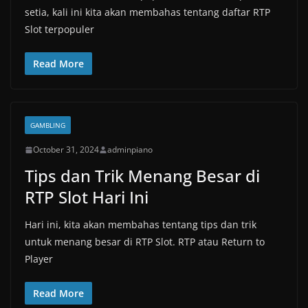
setia, kali ini kita akan membahas tentang daftar RTP
Slot terpopuler
Read More
GAMBLING
October 31, 2024
adminpiano
Tips dan Trik Menang Besar di
RTP Slot Hari Ini
Hari ini, kita akan membahas tentang tips dan trik
untuk menang besar di RTP Slot. RTP atau Return to
Player
Read More