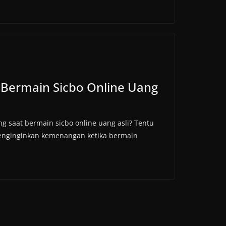
Bermain Sicbo Online Uang
ng saat bermain sicbo online uang asli? Tentu
enginginkan kemenangan ketika bermain