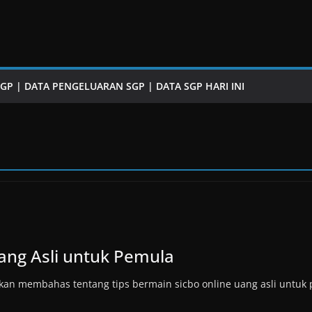
P | DATA PENGELUARAN SGP | DATA SGP HARI INI
ang Asli untuk Pemula
akan membahas tentang tips bermain sicbo online uang asli untuk 