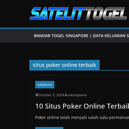
Skip
to
content
BANDAR TOGEL SINGAPORE | DATA KELUARAN SG
situs poker online terbaik
GAMBLING
October 3, 2024
adminpiano
10 Situs Poker Online Terba
Poker online telah menjadi salah satu permaina