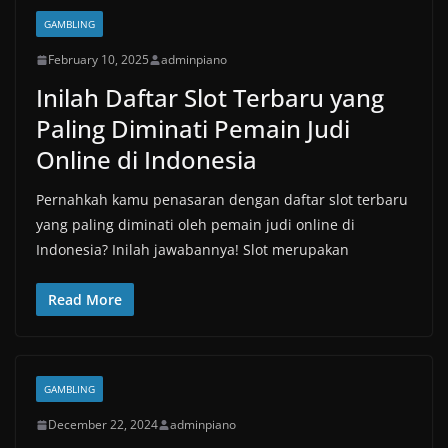
GAMBLING
February 10, 2025
adminpiano
Inilah Daftar Slot Terbaru yang
Paling Diminati Pemain Judi
Online di Indonesia
Pernahkah kamu penasaran dengan daftar slot terbaru
yang paling diminati oleh pemain judi online di
Indonesia? Inilah jawabannya! Slot merupakan
Read More
GAMBLING
December 22, 2024
adminpiano