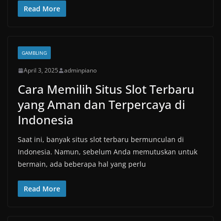
Read More
GAMBLING
April 3, 2025
adminpiano
Cara Memilih Situs Slot Terbaru
yang Aman dan Terpercaya di
Indonesia
Saat ini, banyak situs slot terbaru bermunculan di
Indonesia. Namun, sebelum Anda memutuskan untuk
bermain, ada beberapa hal yang perlu
Read More