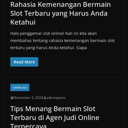
Rahasia Kemenangan Bermain
Slot Terbaru yang Harus Anda
Ketahui
Halo penggemar slot online! Kali ini kita akan
membahas tentang rahasia kemenangan bermain slot
terbaru yang harus Anda ketahui. Siapa
Read More
GAMBLING
November 4, 2024
adminpiano
Tips Menang Bermain Slot
Terbaru di Agen Judi Online
Terpercaya