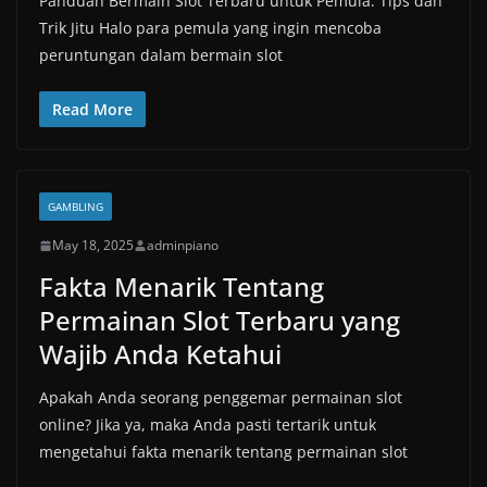
Panduan Bermain Slot Terbaru untuk Pemula: Tips dan
Trik Jitu Halo para pemula yang ingin mencoba
peruntungan dalam bermain slot
Read More
GAMBLING
May 18, 2025
adminpiano
Fakta Menarik Tentang
Permainan Slot Terbaru yang
Wajib Anda Ketahui
Apakah Anda seorang penggemar permainan slot
online? Jika ya, maka Anda pasti tertarik untuk
mengetahui fakta menarik tentang permainan slot