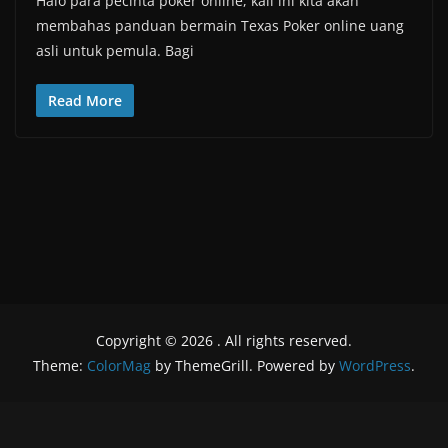
Halo para pecinta poker online, kali ini kita akan
membahas panduan bermain Texas Poker online uang
asli untuk pemula. Bagi
Read More
Copyright © 2026
. All rights reserved.
Theme:
ColorMag
by ThemeGrill. Powered by
WordPress
.