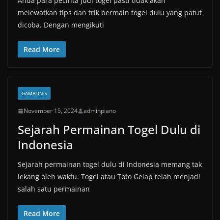
Anda para pecinta judi togel pasti tidak akan
melewatkan tips dan trik bermain togel dulu yang patut
dicoba. Dengan mengikuti
Read More
GAMBLING
November 15, 2024
adminpiano
Sejarah Permainan Togel Dulu di
Indonesia
Sejarah permainan togel dulu di Indonesia memang tak
lekang oleh waktu. Togel atau Toto Gelap telah menjadi
salah satu permainan
Read More