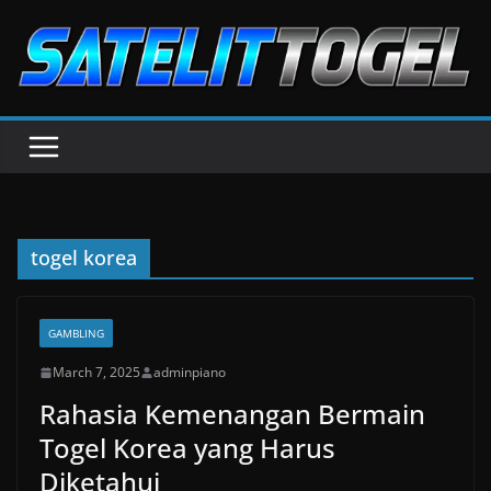
Skip
to
content
togel korea
GAMBLING
March 7, 2025
adminpiano
Rahasia Kemenangan Bermain
Togel Korea yang Harus
Diketahui