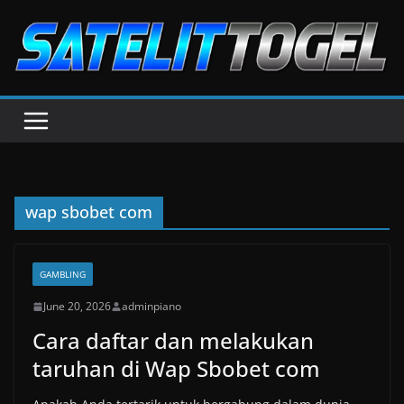
Skip
to
content
wap sbobet com
GAMBLING
June 20, 2026
adminpiano
Cara daftar dan melakukan
taruhan di Wap Sbobet com