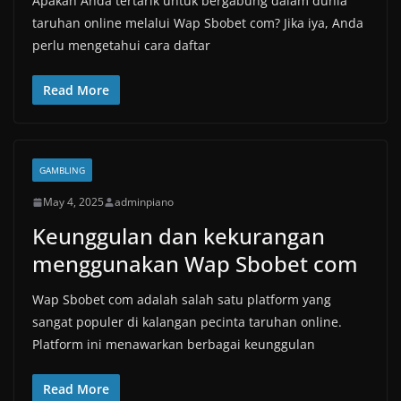
Apakah Anda tertarik untuk bergabung dalam dunia
taruhan online melalui Wap Sbobet com? Jika iya, Anda
perlu mengetahui cara daftar
Read More
GAMBLING
May 4, 2025
adminpiano
Keunggulan dan kekurangan
menggunakan Wap Sbobet com
Wap Sbobet com adalah salah satu platform yang
sangat populer di kalangan pecinta taruhan online.
Platform ini menawarkan berbagai keunggulan
Read More