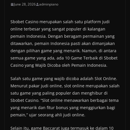
June 28, 2026
adminpiano
Sbobet Casino merupakan salah satu platform judi
online terbesar yang sangat populer di kalangan
pemain Indonesia. Dengan beragam permainan yang
ditawarkan, pemain Indonesia pasti akan dimanjakan
dengan pilihan game yang menarik. Namun, di antara
semua game yang ada, ada 10 Game Terbaik di Sbobet
Casino yang Wajib Dicoba oleh Pemain Indonesia.
Salah satu game yang wajib dicoba adalah Slot Online.
Menurut pakar judi online, slot online merupakan salah
satu game yang paling populer dan menghibur di
Sbobet Casino. “Slot online menawarkan berbagai tema
yang menarik dan fitur bonus yang menggiurkan bagi
pemain,” ujar seorang ahli judi online.
Selain itu, game Baccarat juga termasuk ke dalam 10