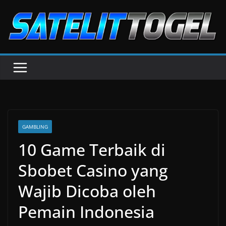
Skip
to
content
GAMBLING
10 Game Terbaik di
Sbobet Casino yang
Wajib Dicoba oleh
Pemain Indonesia