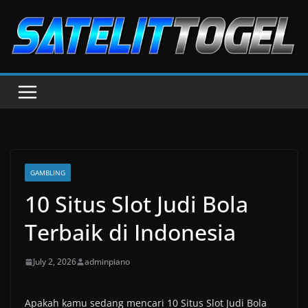
Skip
to
content
GAMBLING
10 Situs Slot Judi Bola
Terbaik di Indonesia
July 2, 2026
adminpiano
Apakah kamu sedang mencari 10 Situs Slot Judi Bola