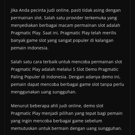
Jika Anda pecinta judi online, pasti tidak asing dengan
permainan slot. Salah satu provider terkemuka yang
menyediakan berbagai macam permainan slot adalah
Pragmatic Play. Saat ini, Pragmatic Play telah merilis
banyak game slot yang sangat populer di kalangan
pemain Indonesia.
Salah satu cara terbaik untuk mencoba permainan slot
Pragmatic Play adalah melalui 5 Slot Demo Pragmatic
Paling Populer di Indonesia. Dengan adanya demo ini,
pemain dapat mencoba berbagai game slot tanpa perlu
menggunakan uang sungguhan.
Menurut beberapa ahli judi online, demo slot
Pragmatic Play menjadi pilihan yang tepat bagi pemain
yang ingin mencoba berbagai game sebelum
memutuskan untuk bermain dengan uang sungguhan.