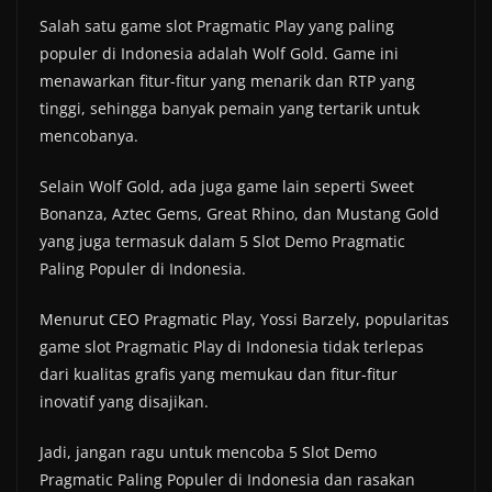
Salah satu game slot Pragmatic Play yang paling
populer di Indonesia adalah Wolf Gold. Game ini
menawarkan fitur-fitur yang menarik dan RTP yang
tinggi, sehingga banyak pemain yang tertarik untuk
mencobanya.
Selain Wolf Gold, ada juga game lain seperti Sweet
Bonanza, Aztec Gems, Great Rhino, dan Mustang Gold
yang juga termasuk dalam 5 Slot Demo Pragmatic
Paling Populer di Indonesia.
Menurut CEO Pragmatic Play, Yossi Barzely, popularitas
game slot Pragmatic Play di Indonesia tidak terlepas
dari kualitas grafis yang memukau dan fitur-fitur
inovatif yang disajikan.
Jadi, jangan ragu untuk mencoba 5 Slot Demo
Pragmatic Paling Populer di Indonesia dan rasakan