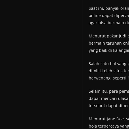
Saat ini, banyak ora
online dapat diperca
agar bisa bermain 
Menurut pakar judi o
bermain taruhan onl
yang baik di kalanga
Salah satu hal yang 
dimiliki oleh situs 
berwenang, seperti
Selain itu, para pem
dapat mencari ulasa
tersebut dapat diper
Menurut Jane Doe, s
bola terpercaya yang