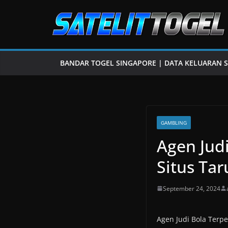
Skip
to
content
BANDAR TOGEL SINGAPORE | DATA KELUARAN SG
GAMBLING
Agen Jud
Situs Ta
September 24, 2024
Agen Judi Bola Terp