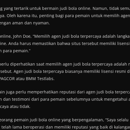
ng yang tertarik untuk bermain judi bola online. Namun, tidak sem
ya. Oleh karena itu, penting bagi para pemain untuk memilih agen
dengan aman dan nyaman.
nline, John Doe, “Memilih agen judi bola terpercaya adalah langk
ine. Anda harus memastikan bahwa situs tersebut memiliki lisensi
n para pemain.”
perlu diperhatikan saat memilih agen judi bola terpercaya adalah m
tersebut. Agen judi bola terpercaya biasanya memiliki lisensi resmi
 PAGCOR atau BMM Testlabs.
ain juga perlu memperhatikan reputasi dari agen judi bola terperc
n dan testimoni dari para pemain sebelumnya untuk mengetahui 
caya atau tidak.
eorang pemain judi bola online yang berpengalaman, “Saya selalu
 telah lama beroperasi dan memiliki reputasi yang baik di kalang