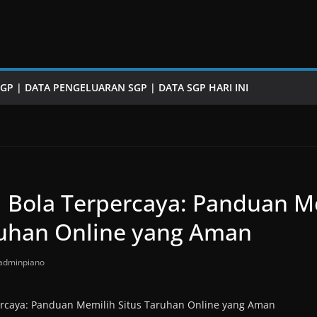
P | DATA PENGELUARAN SGP | DATA SGP HARI INI
i Bola Terpercaya: Panduan M
ruhan Online yang Aman
adminpiano
ercaya: Panduan Memilih Situs Taruhan Online yang Aman