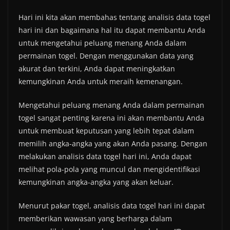
Hari ini kita akan membahas tentang analisis data togel
hari ini dan bagaimana hal itu dapat membantu Anda
untuk mengetahui peluang menang Anda dalam
permainan togel. Dengan menggunakan data yang
akurat dan terkini, Anda dapat meningkatkan
kemungkinan Anda untuk meraih kemenangan.
Mengetahui peluang menang Anda dalam permainan
togel sangat penting karena ini akan membantu Anda
untuk membuat keputusan yang lebih tepat dalam
memilih angka-angka yang akan Anda pasang. Dengan
melakukan analisis data togel hari ini, Anda dapat
melihat pola-pola yang muncul dan mengidentifikasi
kemungkinan angka-angka yang akan keluar.
Menurut pakar togel, analisis data togel hari ini dapat
memberikan wawasan yang berharga dalam