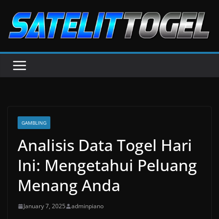
Skip
to
content
GAMBLING
Analisis Data Togel Hari
Ini: Mengetahui Peluang
Menang Anda
January 7, 2025
adminpiano