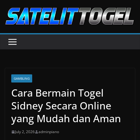
Skip
to
content
GAMBLING
Cara Bermain Togel
Sidney Secara Online
yang Mudah dan Aman
July 2, 2026
adminpiano