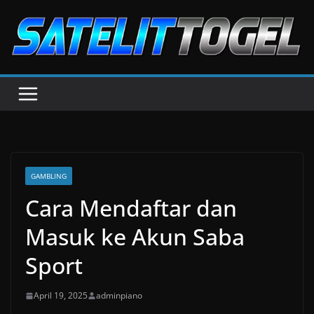
Skip
to
content
GAMBLING
Cara Mendaftar dan
Masuk ke Akun Saba
Sport
April 19, 2025
adminpiano