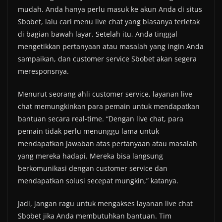
mudah. Anda hanya perlu masuk ke akun Anda di situs
Sbobet, lalu cari menu live chat yang biasanya terletak
di bagian bawah layar. Setelah itu, Anda tinggal
mengetikkan pertanyaan atau masalah yang ingin Anda
sampaikan, dan customer service Sbobet akan segera
meresponsnya.
Menurut seorang ahli customer service, layanan live
chat memungkinkan para pemain untuk mendapatkan
bantuan secara real-time. “Dengan live chat, para
pemain tidak perlu menunggu lama untuk
mendapatkan jawaban atas pertanyaan atau masalah
yang mereka hadapi. Mereka bisa langsung
berkomunikasi dengan customer service dan
mendapatkan solusi secepat mungkin,” katanya.
Jadi, jangan ragu untuk mengakses layanan live chat
Sbobet jika Anda membutuhkan bantuan. Tim