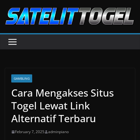
Skip
to
content
GAMBLING
Cara Mengakses Situs
Togel Lewat Link
Alternatif Terbaru
February 7, 2025
adminpiano