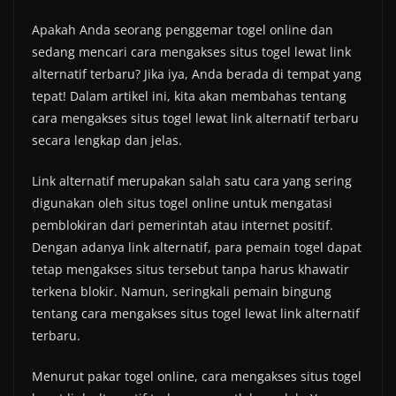
Apakah Anda seorang penggemar togel online dan
sedang mencari cara mengakses situs togel lewat link
alternatif terbaru? Jika iya, Anda berada di tempat yang
tepat! Dalam artikel ini, kita akan membahas tentang
cara mengakses situs togel lewat link alternatif terbaru
secara lengkap dan jelas.
Link alternatif merupakan salah satu cara yang sering
digunakan oleh situs togel online untuk mengatasi
pemblokiran dari pemerintah atau internet positif.
Dengan adanya link alternatif, para pemain togel dapat
tetap mengakses situs tersebut tanpa harus khawatir
terkena blokir. Namun, seringkali pemain bingung
tentang cara mengakses situs togel lewat link alternatif
terbaru.
Menurut pakar togel online, cara mengakses situs togel