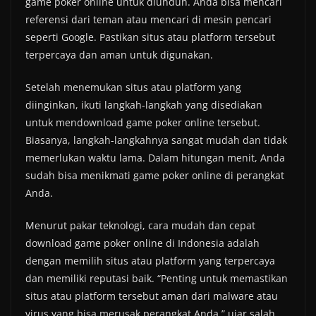
game poker online untuk diunduh. Anda bisa mencari
referensi dari teman atau mencari di mesin pencari
seperti Google. Pastikan situs atau platform tersebut
terpercaya dan aman untuk digunakan.
Setelah menemukan situs atau platform yang
diinginkan, ikuti langkah-langkah yang disediakan
untuk mendownload game poker online tersebut.
Biasanya, langkah-langkahnya sangat mudah dan tidak
memerlukan waktu lama. Dalam hitungan menit, Anda
sudah bisa menikmati game poker online di perangkat
Anda.
Menurut pakar teknologi, cara mudah dan cepat
download game poker online di Indonesia adalah
dengan memilih situs atau platform yang terpercaya
dan memiliki reputasi baik. “Penting untuk memastikan
situs atau platform tersebut aman dari malware atau
virus yang bisa merusak perangkat Anda,” ujar salah