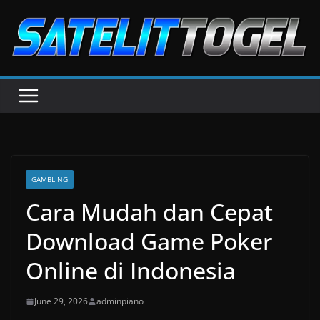
Skip
to
content
GAMBLING
Cara Mudah dan Cepat
Download Game Poker
Online di Indonesia
June 29, 2026
adminpiano