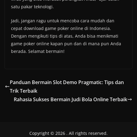
satu pakar teknologi.
Jadi, jangan ragu untuk mencoba cara mudah dan
cepat download game poker online di Indonesia.
Dengan mengikuti tips di atas, Anda bisa menikmati
game poker online kapan pun dan di mana pun Anda
berada. Selamat bermain!
Panduan Bermain Slot Demo Pragmatic: Tips dan
Trik Terbaik
Rahasia Sukses Bermain Judi Bola Online Terbaik
Copyright © 2026
. All rights reserved.