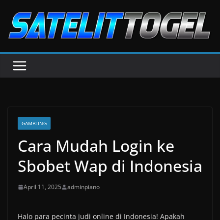
Skip
to
content
GAMBLING
Cara Mudah Login ke
Sbobet Wap di Indonesia
April 11, 2025
adminpiano
Halo para pecinta judi online di Indonesia! Apakah