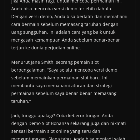
Jika Anda masih ragu untuk mencoba permainan ini,
Anda bisa mencoba versi demo terlebih dahulu.
Dengan versi demo, Anda bisa berlatih dan memahami
cara bermain sebelum memasang taruhan dengan
uang sungguhan. Ini adalah cara yang baik untuk
mengasah kemampuan Anda sebelum benar-benar
terjun ke dunia perjudian online.
Menurut Jane Smith, seorang pemain slot
berpengalaman, “Saya selalu mencoba versi demo
sebelum memainkan permainan slot baru. Ini
membantu saya memahami aturan dan strategi
permainan sebelum saya benar-benar memasang
taruhan.”
Jadi, tunggu apalagi? Coba keberuntungan Anda
dengan Demo Slot Bonanza sekarang juga dan nikmati
sensasi bermain slot online yang seru dan
menguntungkan. Siapa tahu, Anda bisa menjadi salah