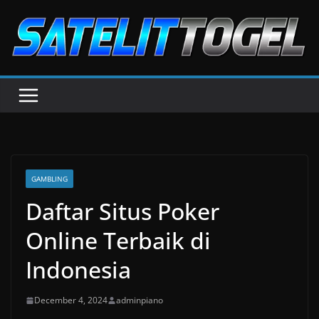
Skip
to
content
GAMBLING
Daftar Situs Poker
Online Terbaik di
Indonesia
December 4, 2024
adminpiano