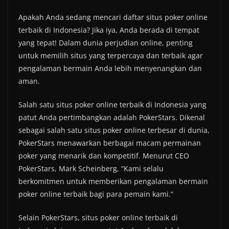
Apakah Anda sedang mencari daftar situs poker online
terbaik di Indonesia? Jika iya, Anda berada di tempat
yang tepat! Dalam dunia perjudian online, penting
untuk memilih situs yang terpercaya dan terbaik agar
pengalaman bermain Anda lebih menyenangkan dan
aman.
Salah satu situs poker online terbaik di Indonesia yang
patut Anda pertimbangkan adalah PokerStars. Dikenal
sebagai salah satu situs poker online terbesar di dunia,
PokerStars menawarkan berbagai macam permainan
poker yang menarik dan kompetitif. Menurut CEO
PokerStars, Mark Scheinberg, “Kami selalu
berkomitmen untuk memberikan pengalaman bermain
poker online terbaik bagi para pemain kami.”
Selain PokerStars, situs poker online terbaik di