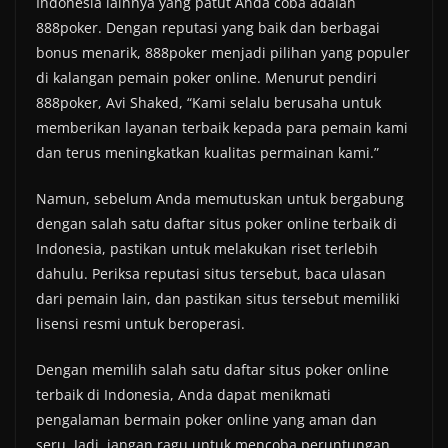
Indonesia lainnya yang patut Anda coba adalah
888poker. Dengan reputasi yang baik dan berbagai
bonus menarik, 888poker menjadi pilihan yang populer
di kalangan pemain poker online. Menurut pendiri
888poker, Avi Shaked, “Kami selalu berusaha untuk
memberikan layanan terbaik kepada para pemain kami
dan terus meningkatkan kualitas permainan kami.”
Namun, sebelum Anda memutuskan untuk bergabung
dengan salah satu daftar situs poker online terbaik di
Indonesia, pastikan untuk melakukan riset terlebih
dahulu. Periksa reputasi situs tersebut, baca ulasan
dari pemain lain, dan pastikan situs tersebut memiliki
lisensi resmi untuk beroperasi.
Dengan memilih salah satu daftar situs poker online
terbaik di Indonesia, Anda dapat menikmati
pengalaman bermain poker online yang aman dan
seru. Jadi, jangan ragu untuk mencoba peruntungan