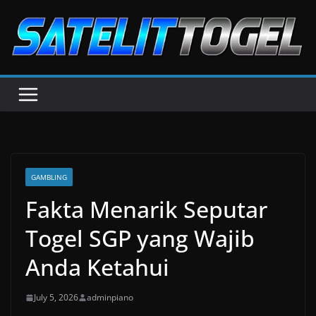
Skip
to
content
GAMBLING
Fakta Menarik Seputar
Togel SGP yang Wajib
Anda Ketahui
July 5, 2026
adminpiano