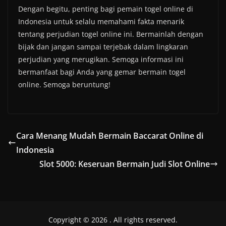
Dengan begitu, penting bagi pemain togel online di
Indonesia untuk selalu memahami fakta menarik
tentang perjudian togel online ini. Bermainlah dengan
bijak dan jangan sampai terjebak dalam lingkaran
perjudian yang merugikan. Semoga informasi ini
bermanfaat bagi Anda yang gemar bermain togel
online. Semoga beruntung!
Cara Menang Mudah Bermain Baccarat Online di
Indonesia
Slot 5000: Keseruan Bermain Judi Slot Online
Copyright © 2026
. All rights reserved.