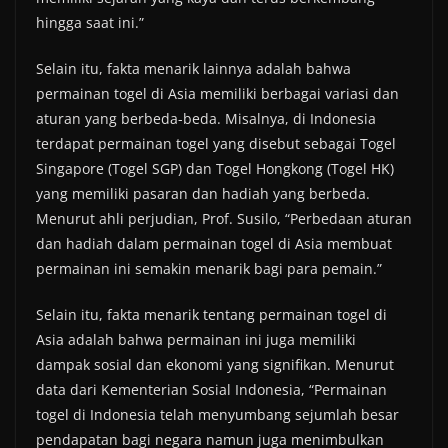
hingga saat ini.”
Selain itu, fakta menarik lainnya adalah bahwa
permainan togel di Asia memiliki berbagai variasi dan
aturan yang berbeda-beda. Misalnya, di Indonesia
terdapat permainan togel yang disebut sebagai Togel
Singapore (Togel SGP) dan Togel Hongkong (Togel HK)
yang memiliki pasaran dan hadiah yang berbeda.
Menurut ahli perjudian, Prof. Susilo, “Perbedaan aturan
dan hadiah dalam permainan togel di Asia membuat
permainan ini semakin menarik bagi para pemain.”
Selain itu, fakta menarik tentang permainan togel di
Asia adalah bahwa permainan ini juga memiliki
dampak sosial dan ekonomi yang signifikan. Menurut
data dari Kementerian Sosial Indonesia, “Permainan
togel di Indonesia telah menyumbang sejumlah besar
pendapatan bagi negara namun juga menimbulkan