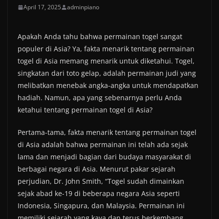
April 17, 2025
adminpiano
Apakah Anda tahu bahwa permainan togel sangat
populer di Asia? Ya, fakta menarik tentang permainan
togel di Asia memang menarik untuk diketahui. Togel,
singkatan dari toto gelap, adalah permainan judi yang
melibatkan menebak angka-angka untuk mendapatkan
hadiah. Namun, apa yang sebenarnya perlu Anda
ketahui tentang permainan togel di Asia?
Pertama-tama, fakta menarik tentang permainan togel
di Asia adalah bahwa permainan ini telah ada sejak
lama dan menjadi bagian dari budaya masyarakat di
berbagai negara di Asia. Menurut pakar sejarah
perjudian, Dr. John Smith, “Togel sudah dimainkan
sejak abad ke-19 di beberapa negara Asia seperti
Indonesia, Singapura, dan Malaysia. Permainan ini
memiliki sejarah yang kaya dan terus berkembang