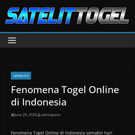
Skip
to
content
GAMBLING
Fenomena Togel Online
di Indonesia
June 29, 2026
adminpiano
Fenomena Togel Online di Indonesia semakin hari