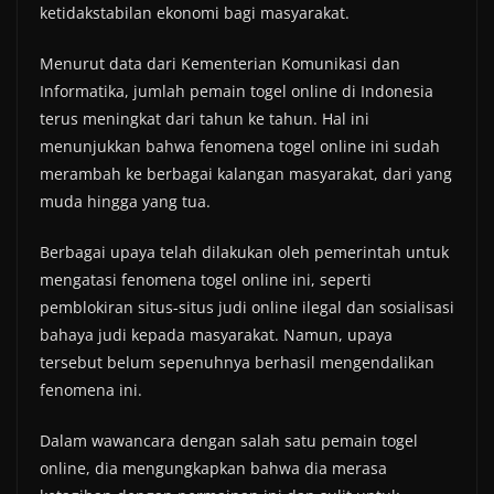
ketidakstabilan ekonomi bagi masyarakat.
Menurut data dari Kementerian Komunikasi dan
Informatika, jumlah pemain togel online di Indonesia
terus meningkat dari tahun ke tahun. Hal ini
menunjukkan bahwa fenomena togel online ini sudah
merambah ke berbagai kalangan masyarakat, dari yang
muda hingga yang tua.
Berbagai upaya telah dilakukan oleh pemerintah untuk
mengatasi fenomena togel online ini, seperti
pemblokiran situs-situs judi online ilegal dan sosialisasi
bahaya judi kepada masyarakat. Namun, upaya
tersebut belum sepenuhnya berhasil mengendalikan
fenomena ini.
Dalam wawancara dengan salah satu pemain togel
online, dia mengungkapkan bahwa dia merasa