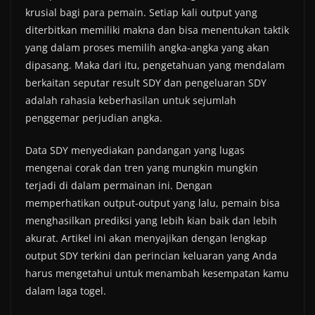
krusial bagi para pemain. Setiap kali output yang
diterbitkan memiliki makna dan bisa menentukan taktik
yang dalam proses memilih angka-angka yang akan
dipasang. Maka dari itu, pengetahuan yang mendalam
berkaitan seputar result SDY dan pengeluaran SDY
adalah rahasia keberhasilan untuk sejumlah
penggemar perjudian angka.
Data SDY menyediakan pandangan yang lugas
mengenai corak dan tren yang mungkin mungkin
terjadi di dalam permainan ini. Dengan
memperhatikan output-output yang lalu, pemain bisa
menghasilkan prediksi yang lebih kian baik dan lebih
akurat. Artikel ini akan menyajikan dengan lengkap
output SDY terkini dan perincian keluaran yang Anda
harus mengetahui untuk menambah kesempatan kamu
dalam laga togel.