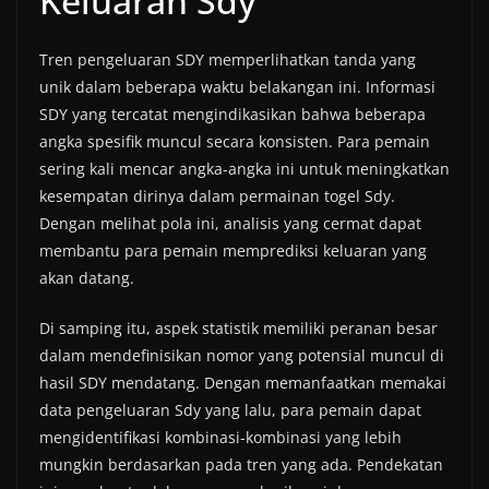
Keluaran Sdy
Tren pengeluaran SDY memperlihatkan tanda yang
unik dalam beberapa waktu belakangan ini. Informasi
SDY yang tercatat mengindikasikan bahwa beberapa
angka spesifik muncul secara konsisten. Para pemain
sering kali mencar angka-angka ini untuk meningkatkan
kesempatan dirinya dalam permainan togel Sdy.
Dengan melihat pola ini, analisis yang cermat dapat
membantu para pemain memprediksi keluaran yang
akan datang.
Di samping itu, aspek statistik memiliki peranan besar
dalam mendefinisikan nomor yang potensial muncul di
hasil SDY mendatang. Dengan memanfaatkan memakai
data pengeluaran Sdy yang lalu, para pemain dapat
mengidentifikasi kombinasi-kombinasi yang lebih
mungkin berdasarkan pada tren yang ada. Pendekatan