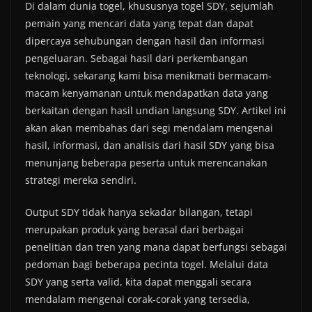
Di dalam dunia togel, khususnya togel SDY, sejumlah
pemain yang mencari data yang tepat dan dapat
dipercaya sehubungan dengan hasil dan informasi
pengeluaran. Sebagai hasil dari perkembangan
teknologi, sekarang kami bisa menikmati bermacam-
macam kenyamanan untuk mendapatkan data yang
berkaitan dengan hasil undian langsung SDY. Artikel ini
akan akan membahas dari segi mendalam mengenai
hasil, informasi, dan analisis dari hasil SDY yang bisa
menunjang beberapa peserta untuk merencanakan
strategi mereka sendiri.
Output SDY tidak hanya sekadar bilangan, tetapi
merupakan produk yang berasal dari berbagai
penelitian dan tren yang mana dapat berfungsi sebagai
pedoman bagi beberapa pecinta togel. Melalui data
SDY yang serta valid, kita dapat menggali secara
mendalam mengenai corak-corak yang tersedia,