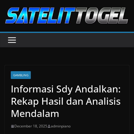
Skip
to
content
GAMBLING
Informasi Sdy Andalkan:
Rekap Hasil dan Analisis
Mendalam
December 18, 2025
adminpiano