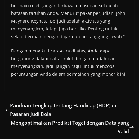
bermain rolet. Jangan terbawa emosi dan selalu atur
batasan taruhan Anda. Menurut pakar perjudian, John
Maynard Keynes, “Berjudi adalah aktivitas yang
menyenangkan, tetapi juga berisiko. Penting untuk
selalu bermain dengan bijak dan bertanggung jawab.”
Dengan mengikuti cara-cara di atas, Anda dapat
bergabung dalam daftar rolet dengan mudah dan
menyenangkan. Jadi, jangan ragu untuk mencoba
peruntungan Anda dalam permainan yang menarik ini!
Panduan Lengkap tentang Handicap (HDP) di
Pasaran Judi Bola
Mengoptimalkan Prediksi Togel dengan Data yang
Valid