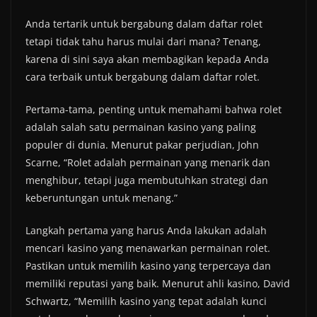
Anda tertarik untuk bergabung dalam daftar rolet
tetapi tidak tahu harus mulai dari mana? Tenang,
karena di sini saya akan membagikan kepada Anda
cara terbaik untuk bergabung dalam daftar rolet.
Pertama-tama, penting untuk memahami bahwa rolet
adalah salah satu permainan kasino yang paling
populer di dunia. Menurut pakar perjudian, John
Scarne, “Rolet adalah permainan yang menarik dan
menghibur, tetapi juga membutuhkan strategi dan
keberuntungan untuk menang.”
Langkah pertama yang harus Anda lakukan adalah
mencari kasino yang menawarkan permainan rolet.
Pastikan untuk memilih kasino yang terpercaya dan
memiliki reputasi yang baik. Menurut ahli kasino, David
Schwartz, “Memilih kasino yang tepat adalah kunci