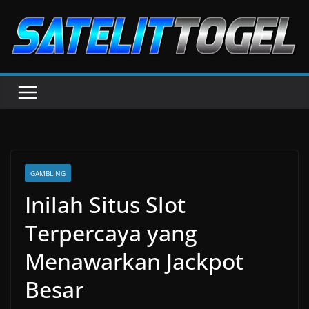
Skip
to
content
GAMBLING
Inilah Situs Slot
Terpercaya yang
Menawarkan Jackpot
Besar